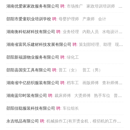
湖南优爱家家政服务有限公司
聘:
市场推广
家政培训培训师
月嫂
邵阳市爱童职业培训学校
聘:
母婴护理师
产康师
会计
湖南衡科铝材科技有限公司
聘:
业务经理
内勤人员
水电设计师
拆
湖南省富民乐建材科技发展有限公司
聘:
策划部经理、助理
现场施工员
邵阳新福源物业服务有限公司
聘:
绿化工
邵阳县国安工具有限公司
聘:
普工（女）
普工（男）
湖南省中亿纺织服装有限公司
聘:
档车工
画版师傅
查补师傅
缝
湖南蓝印时装有限公司
聘:
裁床师傅
大烫师傅
熟手车位
普工
邵阳佳聪服装科技有限公司
聘:
车位组长
永吉纸品有限公司
聘:
机械操作工(有开烫金机，模切机的工作经验)