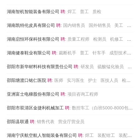
湖南智机智能装备有限公司
聘:
焊工
普工
质检
湖南凯特伦皮具有限公司
聘:
国内销售员
国外销售员
美工
客服
湖南启恒环保科技有限公司
聘:
质量工程师
检测员
机修工
安健
湖南健泰鞋业有限公司
聘:
裁断机手
普工
针车手
成型技术工
品
邵阳市新华材料科技有限责任公司
聘:
研发员
硫酸锰化验员
设备
邵阳塘渡口铭仁医院
聘:
医师
实习医生
护士
医技人员
检验人员
亚洲富士电梯股份有限公司
聘:
项目咨询工程师
邵阳市双清区金捷利机械加工
聘:
数控车工（白班5000-8000包餐）
邵阳县联通
聘:
销售代表
营业厅营业员
湖南宁庆航空航人智能装备有限公司
聘:
焊工
装配钳工
装配电工