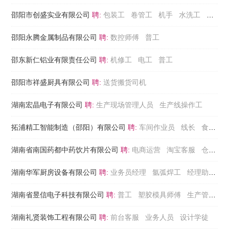
邵阳市创盛实业有限公司
聘:
包装工
卷管工
机手
水洗工
锅炉工
邵阳永腾金属制品有限公司
聘:
数控师傅
普工
邵东新仁铝业有限责任公司
聘:
机修工
电工
普工
邵阳市祥盛厨具有限公司
聘:
送货搬货司机
湖南宏晶电子有限公司
聘:
生产现场管理人员
生产线操作工
拓浦精工智能制造（邵阳）有限公司
聘:
车间作业员
线长
食堂辅工
湖南省南国药都中药饮片有限公司
聘:
电商运营
淘宝客服
仓库管理
湖南华军厨房设备有限公司
聘:
业务员经理
氩弧焊工
经理助理
湖南省昱信电子科技有限公司
聘:
普工
塑胶模具师傅
生产管理组长
湖南礼贤装饰工程有限公司
聘:
前台客服
业务人员
设计学徒