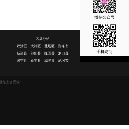
微信公众号
区县分站
双清区 大祥区 北塔区 邵东市
手机访问
新邵县 邵阳县 隆回县 洞口县
绥宁县 新宁县 城步县 武冈市
避免上当受骗!